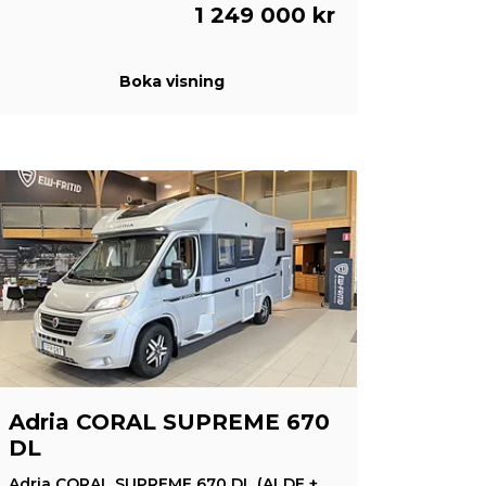
1 249 000 kr
Boka visning
Adria CORAL SUPREME 670
DL
Adria CORAL SUPREME 670 DL (ALDE +