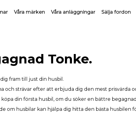
nar
Våra märken
Våra anläggningar
Sälja fordon
gagnad Tonke.
ig fram till just din husbil.
rna och strävar efter att erbjuda dig den mest prisvärda 
a köpa din första husbil, om du söker en bättre begagnad e
e om husbilar kan hjälpa dig hitta den bästa husbilen fö