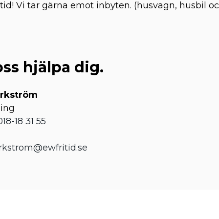
d! Vi tar gärna emot inbyten. (husvagn, husbil oc
oss hjälpa dig.
arkström
ning
018-18 31 55
rkstrom@ewfritid.se