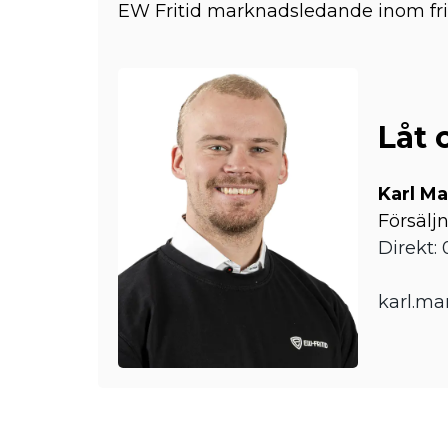
EW Fritid marknadsledande inom friti
Låt 
Karl M
Försälj
Direkt: 
karl.ma