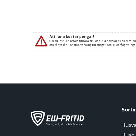
Sorti
Husv
Husbi