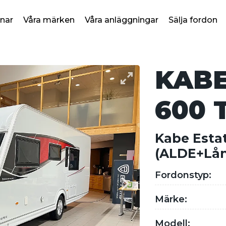
nar
Våra märken
Våra anläggningar
Sälja fordon
KABE
600 
Kabe Esta
(ALDE+Lå
Fordonstyp:
Märke:
Modell: