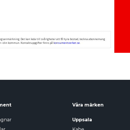
ment
Våra märken
agnar
Uppsala
lar
Kabe