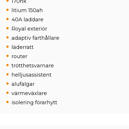
170hk
litium 150ah
40A laddare
Royal exteriör
adaptiv farthållare
läderratt
router
trötthetsvarnare
helljusassistent
alufälgar
värmeväxlare
isolering förarhytt