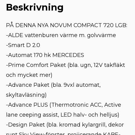
Beskrivning
PÅ DENNA NYA NOVUM COMPACT 720 LGB:
-ALDE vattenburen värme m. golvvärme
-Smart D 2.0
-Automat 170 hk MERCEDES
-Prime Comfort Paket (bla. ugn, 12V takfläkt
och mycket mer)
-Advance Paket (bla. 9vxl automat,
skyltavläsning)
-Advance PLUS (Thermotronic ACC, Active
lane ceeping assist, LED halv- och helljus)
-Design Paket (bla. kromad kylargrill, dekor
runt Sky View-fönster, projicerande KABE-