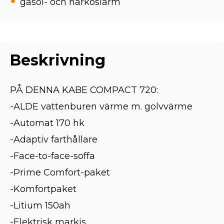
gasol- och narkoslarm
Beskrivning
PÅ DENNA KABE COMPACT 720:
-ALDE vattenburen värme m. golvvärme
-Automat 170 hk
-Adaptiv farthållare
-Face-to-face-soffa
-Prime Comfort-paket
-Komfortpaket
-Litium 150ah
-Elektrisk markis