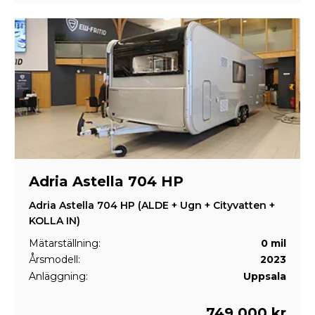
Adria Astella 704 HP
Adria Astella 704 HP (ALDE + Ugn + Cityvatten +
KOLLA IN)
Mätarställning:
0 mil
Årsmodell:
2023
Anläggning:
Uppsala
749 000 kr