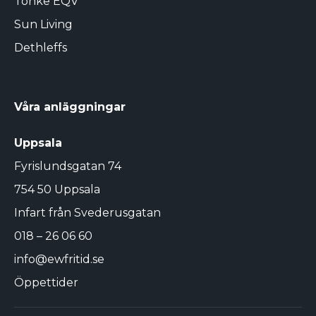
Tonke EQV
Sun Living
Dethleffs
Våra anläggningar
Uppsala
Fyrislundsgatan 74
754 50 Uppsala
Infart från Svederusgatan
018 – 26 06 60
info@ewfritid.se
Öppettider