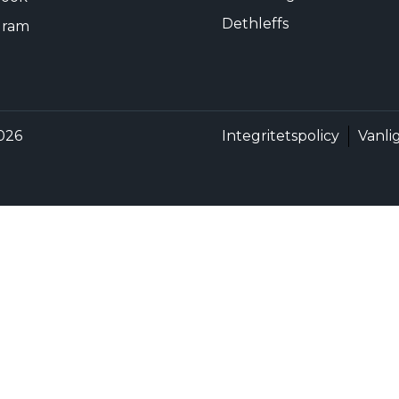
Dethleffs
gram
2026
Integritetspolicy
Vanli