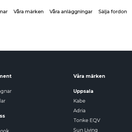
nar
Våra märken
Våra anläggningar
Sälja fordon
ment
Våra märken
agnar
Uppsala
lar
Kabe
Adria
oss
Tonke EQV
Sun Living
book