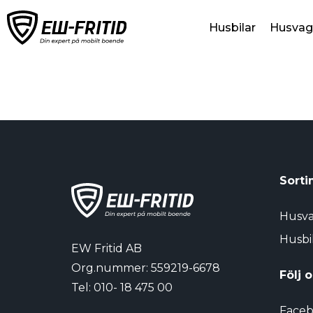
Husbilar
Husvag
Sorti
Husv
Husbi
EW Fritid AB
Org.nummer: 559219-6678
Följ 
Tel:
010- 18 475 00
Face