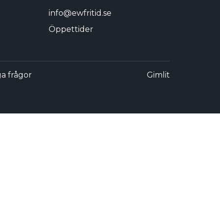
info@ewfritid.se
Öppettider
ga frågor
Gimlit