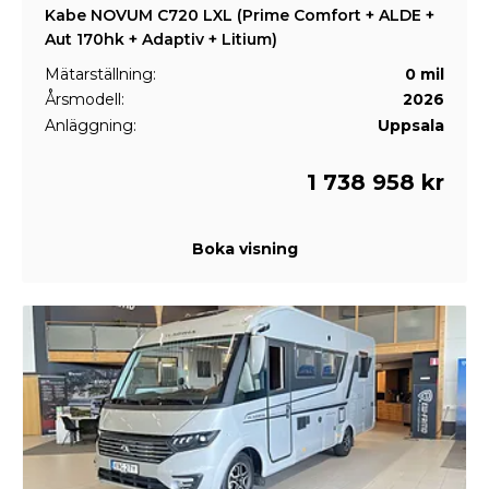
Kabe NOVUM C720 LXL (Prime Comfort + ALDE +
Aut 170hk + Adaptiv + Litium)
Mätarställning:
0 mil
Årsmodell:
2026
Anläggning:
Uppsala
1 738 958 kr
Boka visning